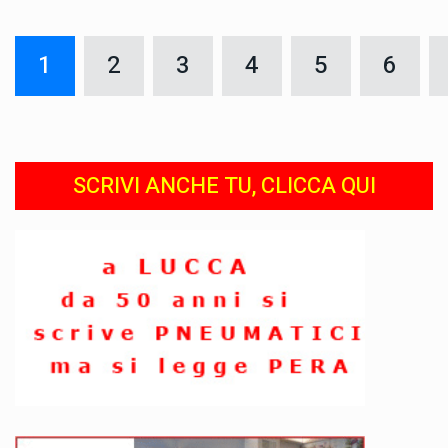
1
2
3
4
5
6
SCRIVI ANCHE TU, CLICCA QUI