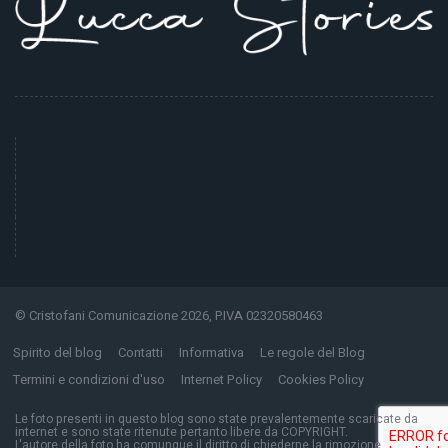
© Cristofani Comunicazione 2026, P.IVA 02320580463
Spirito del blog
Contatti
Informativa
Le regole del Blog
Termini e condizioni d'uso
Internet Policy
Cookies Policy
Le foto presenti in questo blog sono state prevalentemente scaricate da
internet e sono state ritenute pertanto libere da COPYRIGHT.
L'autore della foto ha comunque il diritto di chiederne la rimozione