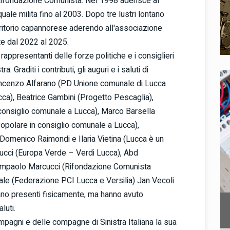
Rifondazione Comunista. Nel 1998 aderisce al
quale milita fino al 2003. Dopo tre lustri lontano
territorio capannorese aderendo all'associazione
te dal 2022 al 2025.
 rappresentanti delle forze politiche e i consiglieri
 Graditi i contributi, gli auguri e i saluti di
 Vincenzo Alfarano (PD Unione comunale di Lucca
ca), Beatrice Gambini (Progetto Pescaglia),
 consiglio comunale a Lucca), Marco Barsella
opolare in consiglio comunale a Lucca),
Domenico Raimondi e Ilaria Vietina (Lucca è un
nucci (Europa Verde – Verdi Lucca), Abd
ampaolo Marcucci (Rifondazione Comunista
le (Federazione PCI Lucca e Versilia) Jan Vecoli
ano presenti fisicamente, ma hanno avuto
luti.
pagni e delle compagne di Sinistra Italiana la sua