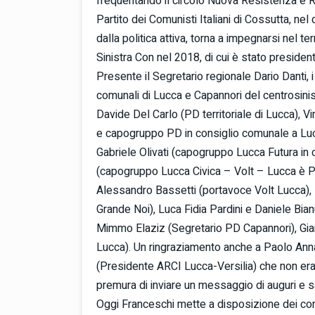
frequentando il circolo Nuova Resistenza e 
Partito dei Comunisti Italiani di Cossutta, nel 
dalla politica attiva, torna a impegnarsi nel 
Sinistra Con nel 2018, di cui è stato presiden
Presente il Segretario regionale Dario Danti, i
comunali di Lucca e Capannori del centrosinistra.
Davide Del Carlo (PD territoriale di Lucca),
e capogruppo PD in consiglio comunale a Luc
Gabriele Olivati (capogruppo Lucca Futura in
(capogruppo Lucca Civica – Volt – Lucca è P
Alessandro Bassetti (portavoce Volt Lucca), 
Grande Noi), Luca Fidia Pardini e Daniele Bia
Mimmo Elaziz (Segretario PD Capannori), Gi
Lucca). Un ringraziamento anche a Paolo Anna
(Presidente ARCI Lucca-Versilia) che non er
premura di inviare un messaggio di auguri e sa
Oggi Franceschi mette a disposizione dei com