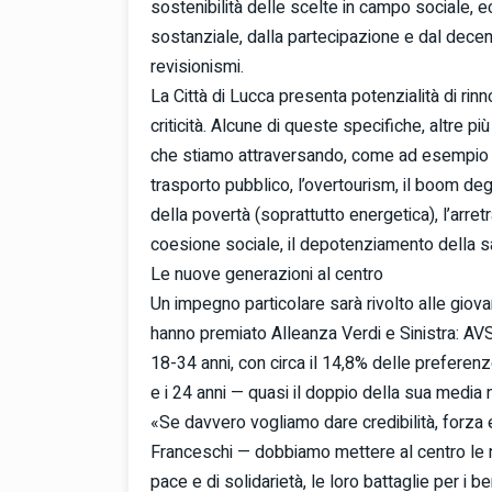
sostenibilità delle scelte in campo sociale, 
sostanziale, dalla partecipazione e dal decen
revisionismi.
La Città di Lucca presenta potenzialità di ri
criticità. Alcune di queste specifiche, altre p
che stiamo attraversando, come ad esempio la q
trasporto pubblico, l’overtourism, il boom degli 
della povertà (soprattutto energetica), l’arre
coesione sociale, il depotenziamento della san
Le nuove generazioni al centro
Un impegno particolare sarà rivolto alle giovan
hanno premiato Alleanza Verdi e Sinistra: AVS 
18-34 anni, con circa il 14,8% delle preferenz
e i 24 anni — quasi il doppio della sua media 
«Se davvero vogliamo dare credibilità, forza
Franceschi — dobbiamo mettere al centro le nu
pace e di solidarietà, le loro battaglie per i be