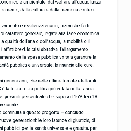
economico e ambientale, dal welfare all’uguaglianza
tramento, dalla cultura e dalla memoria contro i
nnovamento e resilienza enormi, ma anche forti
iù di carattere generale, legate alla fase economica
ualità dell’aria e dell’acqua, la mobilità e il
affitti brevi, la crisi abitativa, l’allargamento
tramento della spesa pubblica volta a garantire la
ità pubblica e universale, la rinuncia alle cure.
i generazioni, che nelle ultime tornate elettorali
è la terza forza politica più votata nella fascia
e giovanili, percentuale che supera il 16% tra i 18
nazionale.
 e continuità a questo progetto — conclude
ove generazioni: le loro istanze di giustizia, di
ni pubblici, per la sanità universale e gratuita, per