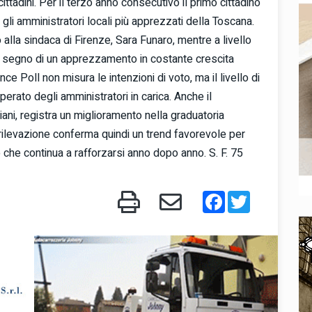
ittadini. Per il terzo anno consecutivo il primo cittadino
a gli amministratori locali più apprezzati della Toscana.
alla sindaca di Firenze, Sara Funaro, mentre a livello
ce, segno di un apprezzamento in costante crescita
nce Poll non misura le intenzioni di voto, ma il livello di
perato degli amministratori in carica. Anche il
ni, registra un miglioramento nella graduatoria
rilevazione conferma quindi un trend favorevole per
che continua a rafforzarsi anno dopo anno. S. F. 75
Facebook
Twitter