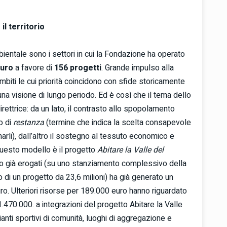
il territorio
ientale sono i settori in cui la Fondazione ha operato
euro
a favore di
156 progetti
. Grande impulso alla
biti le cui priorità coincidono con sfide storicamente
una visione di lungo periodo. Ed è così che il tema dello
irettrice: da un lato, il contrasto allo spopolamento
o di
restanza
(termine che indica la scelta consapevole
ormarli), dall’altro il sostegno al tessuto economico e
questo modello è il progetto
Abitare la Valle del
 euro già erogati (su uno stanziamento complessivo della
o di un progetto da 23,6 milioni) ha già generato un
ro. Ulteriori risorse per 189.000 euro hanno riguardato
1.470.000. a integrazioni del progetto Abitare la Valle
ianti sportivi di comunità, luoghi di aggregazione e