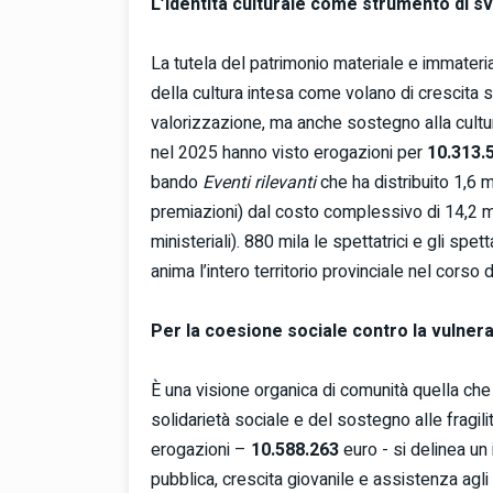
L’identità culturale come strumento di sv
La tutela del patrimonio materiale e immateria
della cultura intesa come volano di crescita 
valorizzazione, ma anche sostegno alla cultu
nel 2025 hanno visto erogazioni per
10.313.
bando
Eventi rilevanti
che ha distribuito 1,6 mi
premiazioni) dal costo complessivo di 14,2 mili
ministeriali). 880 mila le spettatrici e gli spet
anima l’intero territorio provinciale nel corso d
Per la coesione sociale contro la vulnerab
È una visione organica di comunità quella ch
solidarietà sociale e del sostegno alle fragili
erogazioni –
10.588.263
euro - si delinea un
pubblica, crescita giovanile e assistenza agli