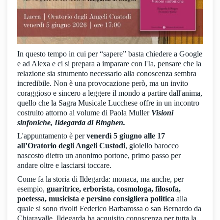
In questo tempo in cui per “sapere” basta chiedere a Google
e ad Alexa e ci si prepara a imparare con l'Ia, pensare che la
relazione sia strumento necessario alla conoscenza sembra
incredibile. Non è una provocazione però, ma un invito
coraggioso e sincero a leggere il mondo a partire dall'anima,
quello che la Sagra Musicale Lucchese offre in un incontro
costruito attorno al volume di Paola Muller
Visioni
sinfoniche, Ildegarda di Binghen.
L'appuntamento è per
venerdì 5 giugno alle 17
all’Oratorio degli Angeli Custodi
, gioiello barocco
nascosto dietro un anonimo portone, primo passo per
andare oltre e lasciarsi toccare.
Come fa la storia di Ildegarda: monaca, ma anche, per
esempio,
guaritrice, erborista, cosmologa, filosofa,
poetessa, musicista e persino consigliera politica
alla
quale si sono rivolti Federico Barbarossa o san Bernardo da
Chiaravalle, Ildegarda ha acquisito conoscenza per tutta la