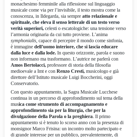
monachesimo femminile alla riflessione sul linguaggio
musicale come via per l’invisibile, il testo mostra come la
conoscenza, in Ildegarda, sia sempre
atto relazionale e
spirituale, che eleva il senso letterale di un testo verso
verità superiori,
celesti o escatologiche: una tensi
one verso
l’armonia originaria da cui tutto proviene. L’anima
symphonialis,
capace di percepire il mondo come sinfonia,
è immagine
dell’uomo interiore, che si lascia educare
dalla luce e dalla lode.
In questo orizzonte, parola e suono
non informano ma trasformano. L’autrice ne parlerà con
Amos Bertolacci,
professore di storia della filosofia
medioevale a Imt e con
Renzo Cresti,
musicologo e già
direttore dell’Istituto musicale Luigi Boccherini, oggi
Conservatorio.
Con questo appuntamento, la Sagra Musicale Lucchese
continua in un percorso di approfondimento sul tema della
mus
ica come strumento di accompagnamento e
approfondimento sia per la liturgia, che per la
divulgazione della Parola o la preghiera
. Il primo
appuntamento si è tenuto lo scorso anno con la presenza di
monsignor Marco Frisina: un incontro molto partecipato e
di grande interesse per un pubblico, prevalentemente, di