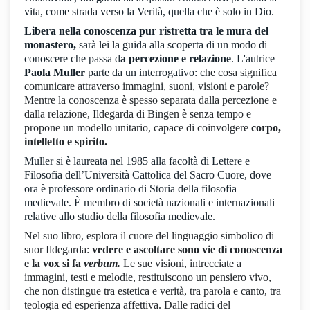
vita, come strada verso la Verità, quella che è solo in Dio.
Libera nella conoscenza pur ristretta tra le mura del
monastero,
sarà lei la guida alla scoperta di un modo di
conoscere che passa d
a percezione e relazione
. L'autrice
Paola Muller
parte da un interrogativo: c
he cosa significa
comunicare attraverso immagini, suoni, visioni e parole?
Mentre la conoscenza è spesso separata dalla percezione e
dalla relazione, Ildegarda di Bingen è senza tempo e
propone un modello unitario, capace di coinvolgere
corpo,
intelletto e spirito.
Muller si è laureata nel 1985 alla facoltà di Lettere e
Filosofia dell’Università Cattolica del Sacro Cuore, dove
ora è professore ordinario di Storia della filosofia
medievale. È membro di società nazionali e internazionali
relative allo studio della filosofia medievale.
Nel suo libro, esplora il cuore del linguaggio simbolico di
suor Ildegarda:
vedere e ascoltare sono vie di conoscenza
e la vox si fa
verbum.
Le sue visioni, intrecciate a
immagini, testi e melodie, restituiscono un pensiero vivo,
che non distingue tra estetica e verità, tra parola e canto, tra
teologia ed esperienza affettiva. Dalle radici del