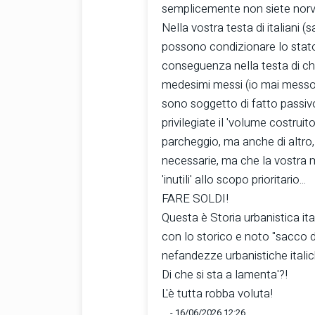
semplicemente non siete norv
Nella vostra testa di italiani (
possono condizionare lo stato di
conseguenza nella testa di chi 
medesimi messi (io mai messo a
sono soggetto di fatto passiv
privilegiate il 'volume costruito
parcheggio, ma anche di altro,
necessarie, ma che la vostra m
'inutili' allo scopo prioritario...
FARE SOLDI!
Questa è Storia urbanistica ita
con lo storico e noto "sacco d
nefandezze urbanistiche italich
Di che si sta a lamenta'?!
L'è tutta robba voluta!
... - 16/06/2026 12:26