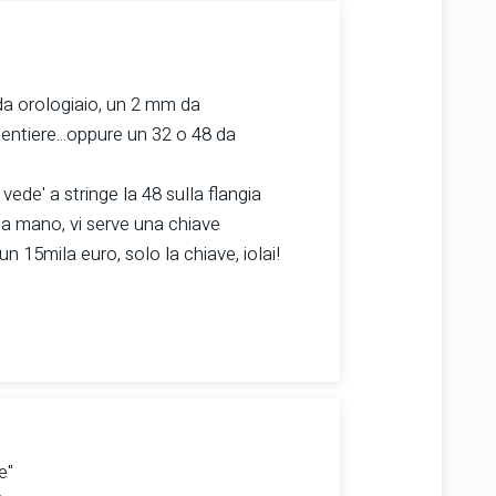
 da orologiaio, un 2 mm da
pentiere...oppure un 32 o 48 da
 vede' a stringe la 48 sulla flangia
ga a mano, vi serve una chiave
un 15mila euro, solo la chiave, iolai!
e"